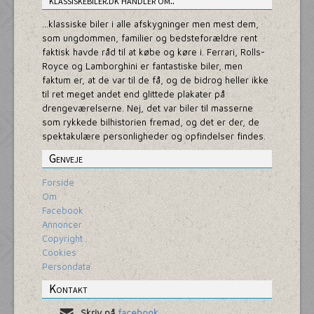
klassiskebiler.dk handler om..
...klassiske biler i alle afskygninger men mest dem,
som ungdommen, familier og bedsteforældre rent
faktisk havde råd til at købe og køre i. Ferrari, Rolls-
Royce og Lamborghini er fantastiske biler, men
faktum er, at de var til de få, og de bidrog heller ikke
til ret meget andet end glittede plakater på
drengeværelserne. Nej, det var biler til masserne
som rykkede bilhistorien fremad, og det er der, de
spektakulære personligheder og opfindelser findes.
Genveje
Forside
Om
Facebook
Annoncer
Copyright
Cookies
Persondata
Kontakt
Skriv på
facebook