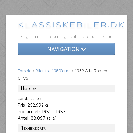
KLASSISKEBILER.DK
- gammel kærlighed ruster ikke
NAVIGATION
Forside
Forside
/
Biler fra 1980'erne
/ 1982 Alfa Romeo
Klassiske biler
GTV6
Bilmærkerne
Historie
Tema
Land: Italien
Pris: 252.992 kr
Opfindelser
Produceret: 1981 - 1987
Antal: 83.097 (alle)
Om
Tekniske data