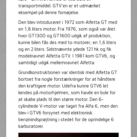
transportmiddel. GTV'en er et udmærket
eksempel på denne fornøjelse.
Den blev introduceret i 1972 som Alfetta GT med
en 1,8 liters motor. Fra 1976, som også var året
hvor GT1300 og GT1600 udgik af produktion,
kunne bilen fås des med to motorer; en 1,6 liters
og en 2 liters. Sidstnævnte ydede 121 hk og fik
modelnavnet Alfetta GTV. I 1981 kom GTV6, og
samtidigt udgik mellemnavnet Alfetta.
Grundkonstruktionen var identisk med Alfetta GT
bortset fra nogle forstærkninger for at håndtere
den kraftigere motor. Udefra kunne GTV6 let
kendes på motorhjelmen, som havde en bule for
at skabe plads til den større motor. Den 6-
cylindrede V-motor var taget fra Alfa 6, men den
blev i GTV6 forsynet med elektronisk
benzinindsprøjtning i stedet for de oprindelige 6
karburatorer.