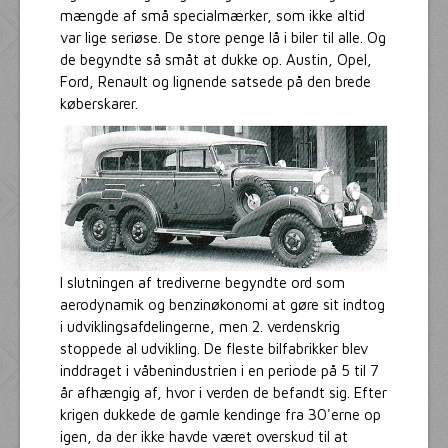
mængde af små specialmærker, som ikke altid
var lige seriøse. De store penge lå i biler til alle. Og
de begyndte så småt at dukke op. Austin, Opel,
Ford, Renault og lignende satsede på den brede
køberskarer.
I slutningen af trediverne begyndte ord som
aerodynamik og benzinøkonomi at gøre sit indtog
i udviklingsafdelingerne, men 2. verdenskrig
stoppede al udvikling. De fleste bilfabrikker blev
inddraget i våbenindustrien i en periode på 5 til 7
år afhængig af, hvor i verden de befandt sig. Efter
krigen dukkede de gamle kendinge fra 30'erne op
igen, da der ikke havde været overskud til at