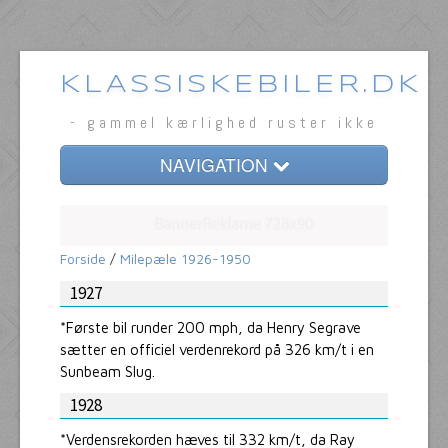
KLASSISKEBILER.DK
- gammel kærlighed ruster ikke
NAVIGATION
Forside
Klassiske biler
Forside
/
Milepæle 1926-1950
Bilmærkerne
1927
*Første bil runder 200 mph, da Henry Segrave
Tema
sætter en officiel verdenrekord på 326 km/t i en
Sunbeam Slug.
Milepæle
1928
Om
*Verdensrekorden hæves til 332 km/t, da Ray