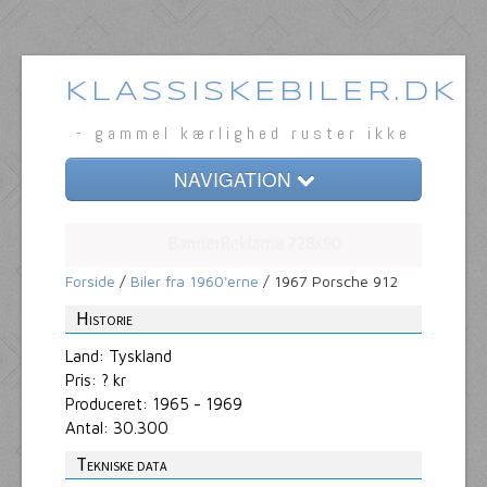
KLASSISKEBILER.DK
- gammel kærlighed ruster ikke
NAVIGATION
Forside
Klassiske biler
Forside
/
Biler fra 1960'erne
/ 1967 Porsche 912
Bilmærkerne
Historie
Land: Tyskland
Tema
Pris: ? kr
Produceret: 1965 - 1969
Milepæle
Antal: 30.300
Om
Tekniske data