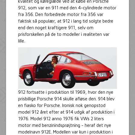
kvalitet og køreglæde ved at købe en Porsche
912, som var en 911 med den 4-cylindrede motor
fra 356. Den forbedrede motor fra 356 var
faktisk så populær, at 912 i lang tid solgte bedre
end den noget kraftigere 911, selv om
prisforskellen på de to modeller i realiteten var
lille.
912 fortsatte i produktion til 1969, hvor den nye
prisbillige Porsche 914 skulle afløse den. 914 blev
en fiasko for Porsche. Ironisk nok genopstod
model 912 året efter at 914 udgik af produktion i
1976. Model 912 anno 1976 fik VWs 2 liters
motor med benzinindsprøjtning - heraf det nye
modelnavn 912E. Modellen var kun i produktion i